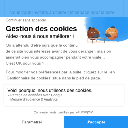
Nous vous invitons à utiliser cet espace pour laisser
vos condoléances, partager des photos souvenirs,
une anecdote ou exprimer vos pensées à travers des
poèmes ou des textes. Cet endroit est un lieu
d'expression dédié à honorer la mémoire de Jean-
Pierre GROS.
Je rends hommage
Cérémonie religieuse
mardi 20 mai 2025 à 14h30
Église Saint-Blaise de Septfonds
Rue de l'Église
82240 Septfonds
1
Faire-part
Hommages
Je rends hommage