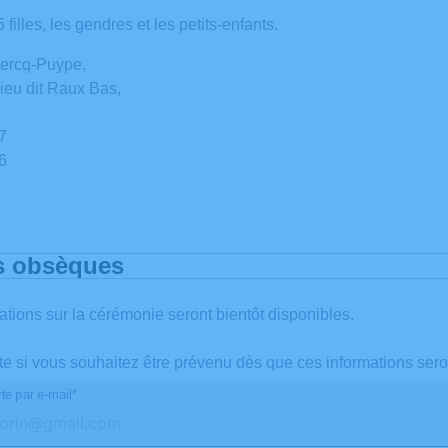
filles, les gendres et les petits-enfants.
ercq-Puype,
ieu dit Raux Bas,
97
46
s obsèques
ations sur la cérémonie seront bientôt disponibles.
te si vous souhaitez être prévenu dès que ces informations sero
te par e-mail*