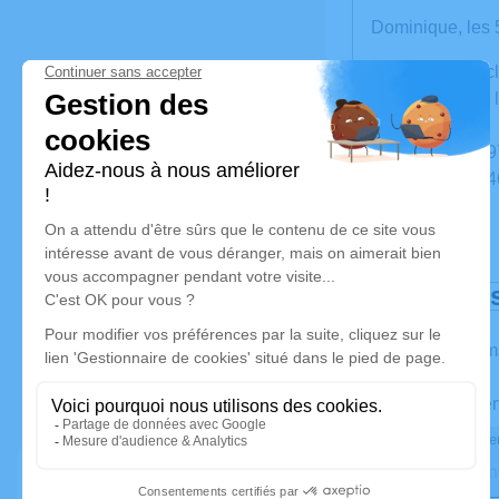
Dominique, les 5 
Dominique Decl
1 imp de Raus, l
81140 Penne
05. 63. 56. 36. 
06. 23. 45. 14. 
Déroulé de
Les inform
Activez une aler
Recevoir une aler