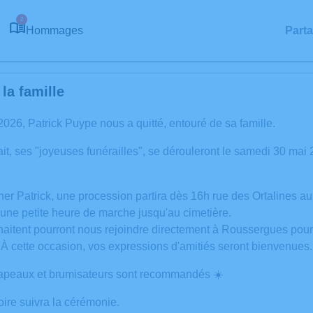
2
Hommages
Part
la famille
26, Patrick Puype nous a quitté, entouré de sa famille.
it, ses "joyeuses funérailles", se dérouleront le samedi 30 m
r Patrick, une procession partira dès 16h rue des Ortalines au 
 une petite heure de marche jusqu'au cimetière.
aitent pourront nous rejoindre directement à Roussergues pour 
 À cette occasion, vos expressions d'amitiés seront bienvenues.
apeaux et brumisateurs sont recommandés ☀️
toire suivra la cérémonie.