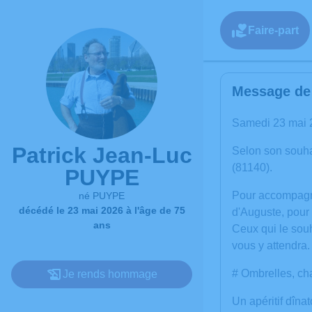
Faire-part
Message de 
Samedi 23 mai 20
Patrick Jean-Luc
Selon son souha
(81140).
PUYPE
Pour accompagne
né PUYPE
décédé le 23 mai 2026 à l'âge de 75
d'Auguste, pour
ans
Ceux qui le souh
vous y attendra.
# Ombrelles, ch
Je rends hommage
Un apéritif dîna