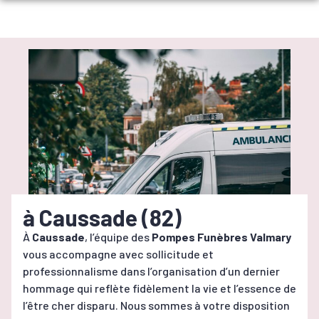
Aller
au
NOS SERVICES
contenu
NOS AGENCES
ORGANISER DES OBSÈQUES
VISITE VIRTUELLE
AGENCE MOLIÈRES
PRÉVOIR SES OBSÈQUES
NOTRE CHAMBRE FUNERAIRE
AGENCE CAUSSADE
SERVICES AUX FAMILLES
URGENCE DÉCÈS
BLOG
MARBRERIE FUNÉRAIRE
NOS ARTICLES
ARTICLES FUNÉRAIRES
ESPACES HOMMAGES
à Caussade (82)
NOS FLEURS
COMMANDER UNE PLAQUE FUNÉRAIRE EN LIGNE
À
Caussade
, l’équipe des
Pompes Funèbres Valmary
vous accompagne avec sollicitude et
NOTRE HISTOIRE
professionnalisme dans l’organisation d’un dernier
hommage qui reflète fidèlement la vie et l’essence de
l’être cher disparu. Nous sommes à votre disposition