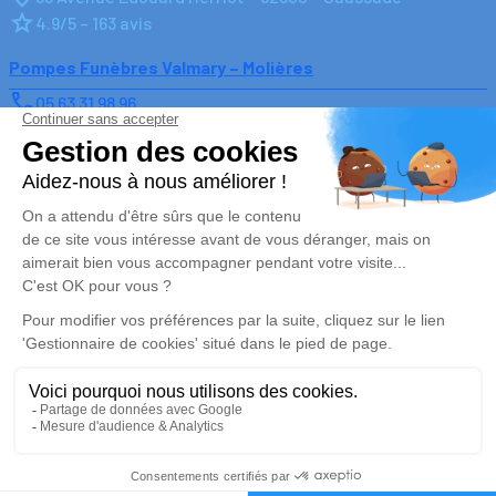
4.9/5 – 163 avis
Pompes Funèbres Valmary – Molières
05 63 31 98 96
rvalmary@wanadoo.fr
11, Grand Rue – 82220 – Molières
4.5/5 – 2 avis
Nos Services
Liens utiles
Organiser des obsèques
Avis de décès
Monuments funéraires
Demande de rendez-vous en
agence
Services aux familles
Nos réseaux sociaux
Mentions légales
Politique de traitement des données personnelles
Politique d’utilisation des cookies
Gestionnaire de cookies
Zone d'intervention