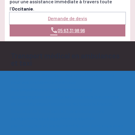
pour une assistance immédiate à travers toute
l’
Occitanie
.
Demande de devis
05 63 31 98 96
Transport médical en ambulances
et taxi
Des véhicules équipés et des chauffeurs formés
pour vos transports médicaux.
Nos chauffeurs et ambulanciers vous
accompagnent en toute sécurité vers les centres
de soins du département ou de toute la France.
Soucieux de votre santé, nos ambulanciers
compétents vous apportent le soutien
psychologique et les soins médicaux dont vous avez
besoin pour vous garantir un voyage en toute