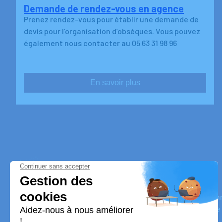
Demande de rendez-vous en agence
Prenez rendez-vous pour établir une demande de
devis pour l’organisation d’obsèques. Vous pouvez
également nous contacter au 05 63 31 98 96
En savoir plus
SARL VALMARY
Nos équipes vous aident à honorer la mémoire de la perso
perpétuer son souvenir dans le respect de ses volontés, de
dignité dans son dernier voyage.