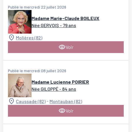
Publié le mercredi 22 juillet 2026
Madame Marie-Claude BOILEUX
Née GERVOIS
- 79 ans
Molières (82)
Voir
Publié le mercredi 08 juillet 2026
Madame Lucienne POIRIER
Née GILOPPÉ
- 84 ans
-
Caussade (82)
Montauban (82)
Voir