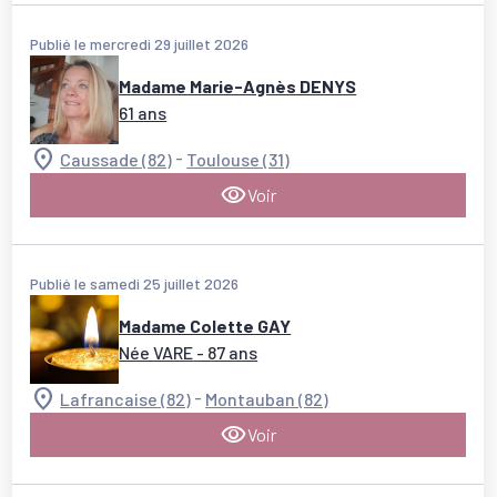
Publié le mercredi 29 juillet 2026
Madame Marie-Agnès DENYS
61 ans
-
Caussade (82)
Toulouse (31)
Voir
Publié le samedi 25 juillet 2026
Madame Colette GAY
Née VARE
- 87 ans
-
Lafrancaise (82)
Montauban (82)
Voir