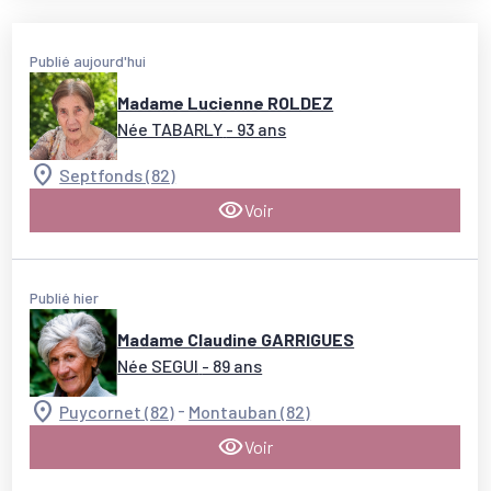
Publié aujourd'hui
Madame Lucienne ROLDEZ
Née TABARLY
- 93 ans
Septfonds (82)
Voir
Publié hier
Madame Claudine GARRIGUES
Née SEGUI
- 89 ans
-
Puycornet (82)
Montauban (82)
Voir