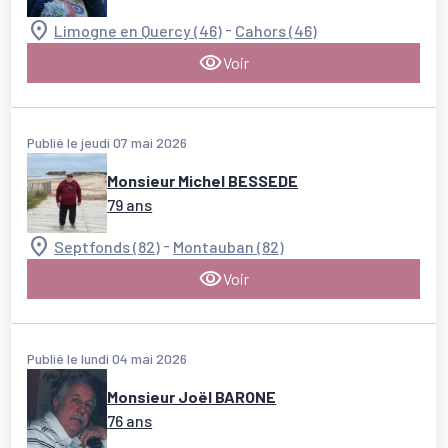
-
Limogne en Quercy (46)
Cahors (46)
Voir
Publié le jeudi 07 mai 2026
Monsieur Michel BESSEDE
79 ans
-
Septfonds (82)
Montauban (82)
Voir
Publié le lundi 04 mai 2026
Monsieur Joël BARONE
76 ans