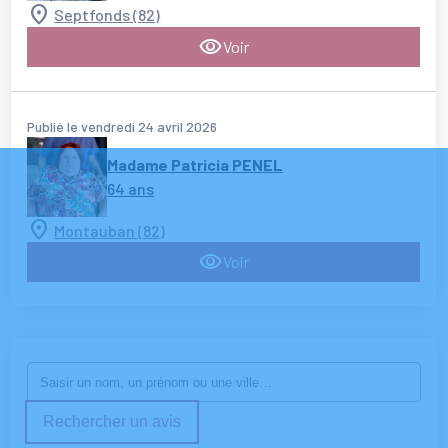
Septfonds (82)
Voir
Publié le vendredi 24 avril 2026
Madame Patricia PENEL
64 ans
Montauban (82)
Voir
Rechercher un avis