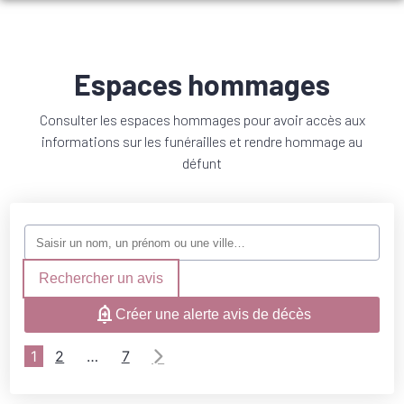
NOS SERVICES
NOS AGENCES
ORGANISER DES OBSÈQUES
Espaces hommages
VISITE VIRTUELLE
AGENCE MOLIÈRES
PRÉVOIR SES OBSÈQUES
Consulter les espaces hommages pour avoir accès aux
NOTRE CHAMBRE FUNERAIRE
informations sur les funérailles et rendre hommage au
AGENCE CAUSSADE
SERVICES AUX FAMILLES
défunt
URGENCE DÉCÈS
BLOG
MARBRERIE FUNÉRAIRE
NOS ARTICLES
ARTICLES FUNÉRAIRES
ESPACES HOMMAGES
Rechercher un avis
NOS FLEURS
COMMANDER UNE PLAQUE FUNÉRAIRE EN LIGNE
Créer une alerte avis de décès
NOTRE HISTOIRE
1
2
…
7