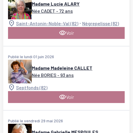
Madame Lucie ALARY
Née CADET
- 72 ans
-
Saint-Antonin-Noble-Val (82)
Nègrepelisse (82)
Voir
Publié le lundi 01 juin 2026
Madame Madeleine CALLET
Née BORIES
- 93 ans
Septfonds (82)
Voir
Publié le vendredi 29 mai 2026
Madame Gabrielle MESPOULES