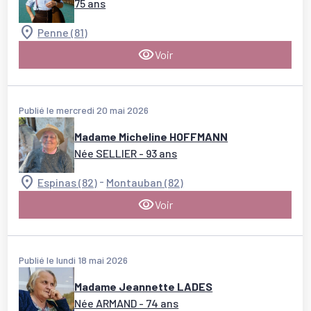
75 ans
Penne (81)
Voir
Publié le mercredi 20 mai 2026
Madame Micheline HOFFMANN
Née SELLIER
- 93 ans
-
Espinas (82)
Montauban (82)
Voir
Publié le lundi 18 mai 2026
Madame Jeannette LADES
Née ARMAND
- 74 ans