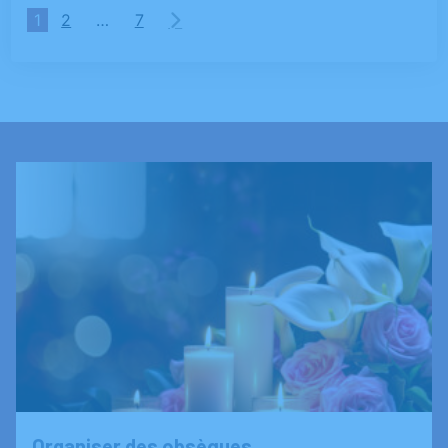
1
2
…
7
Organiser des obsèques