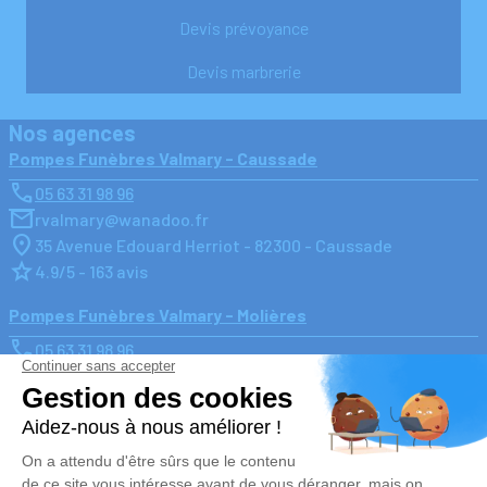
Devis prévoyance
Devis marbrerie
Nos agences
Pompes Funèbres Valmary - Caussade
05 63 31 98 96
rvalmary@wanadoo.fr
35 Avenue Edouard Herriot - 82300 - Caussade
4.9/5 - 163 avis
Pompes Funèbres Valmary - Molières
05 63 31 98 96
rvalmary@wanadoo.fr
11, Grand Rue - 82220 - Molières
4.5/5 - 2 avis
Nos Services
Liens utiles
Organiser des obsèques
Avis de décès