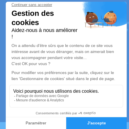
SARL VALMARY
Nos équipes vous aident à honorer la mémoire de la perso
perpétuer son souvenir dans le respect de ses volontés, de
dignité dans son dernier voyage.
Nos agences
Pompes Funèbres Valmary - Caussade
05 63 31 98 96
rvalmary@wanadoo.fr
35 Avenue Edouard Herriot - 82300 - Caussade
4.9/5 - 163 avis