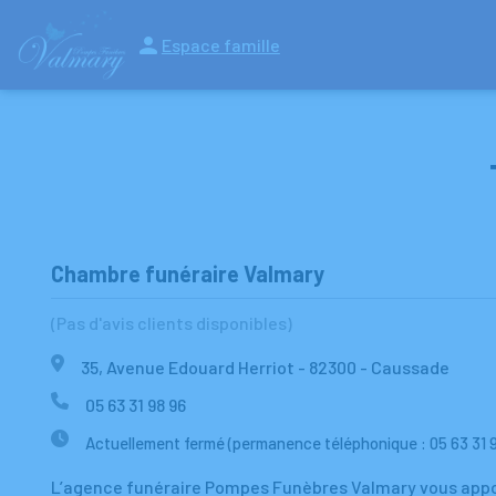
Espace famille
NOS SERVICES
NOS AGENCES
VISITE VIRTUELLE
NOTRE CHAM
Chambre funéraire Valmary
(Pas d'avis clients disponibles)
35, Avenue Edouard Herriot - 82300 - Caussade
05 63 31 98 96
Actuellement fermé (permanence téléphonique : 05 63 31 9
L’agence funéraire Pompes Funèbres Valmary vous appo